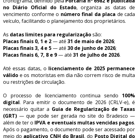
cronograma, definido pela
Portaria nº 6982 e publicada
no Diário Oficial do Estado
, organiza as datas de
vencimento conforme o
número final da placa
de cada
veículo, facilitando o planejamento dos proprietários.
As
datas limites para regularização
são:
Placas finais 0, 1 e 2
— até
31 de maio de 2026
;
Placas finais 3, 4 e 5
— até
30 de junho de 2026
;
Placas finais 6, 7, 8 e 9
— até
31 de julho de 2026
.
Até essas datas, o
licenciamento de 2025 permanece
válido
e os motoristas em dia não correm risco de multa
ou restrições de circulação.
O processo de licenciamento continua sendo
100%
digital
. Para emitir o documento de 2026 (CRLV-e), é
necessário quitar a
Guia de Regularização de Taxas
(GRT)
— que pode ser gerada no site do Bradesco —
além de ter o
IPVA e eventuais multas vencidas pagos
.
Após o pagamento, o documento pode ser acessado por
meio do
aplicativo CNH do Brasil
, do
Posto Digital do