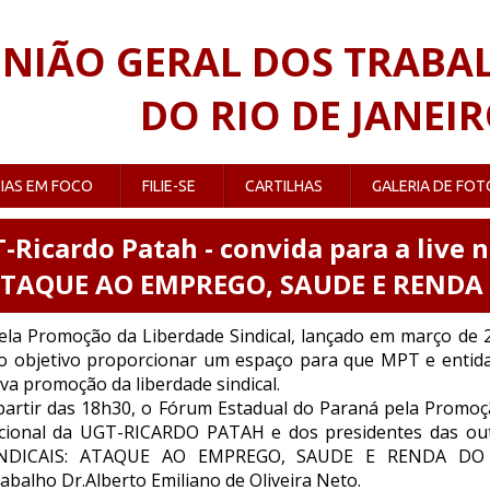
NIÃO GERAL DOS TRABA
DO RIO DE JANEI
IAS EM FOCO
FILIE-SE
CARTILHAS
GALERIA DE FOT
-Ricardo Patah - convida para a live 
 ATAQUE AO EMPREGO, SAUDE E REND
la Promoção da Liberdade Sindical, lançado em março de 20
o objetivo proporcionar um espaço para que MPT e entida
va promoção da liberdade sindical.
partir das 18h30, o Fórum Estadual do Paraná pela Promoç
acional da UGT-RICARDO PATAH e dos presidentes das outra
SINDICAIS: ATAQUE AO EMPREGO, SAUDE E RENDA D
abalho Dr.Alberto Emiliano de Oliveira Neto.